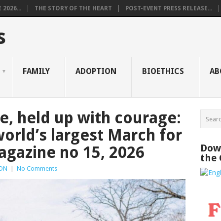
2026...
THE STORY OF THE HEART
POST-EVENT PRESS RELEASE...
s
FAMILY
ADOPTION
BIOETHICS
AB
e, held up with courage:
orld’s largest March for
Down
magazine no 15, 2026
the
ON
|
No Comments