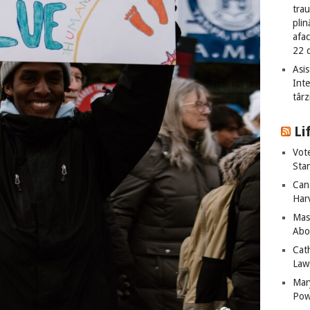
tra
plin
afac
22 
Asis
Int
târz
Li
Vot
Sta
Can
Har
Mass
Abo
Cat
Laws
Mar
Pow