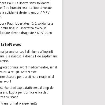
ora Paul: La liberté sans solidarité
se l’être humain seul. La liberté vécue
s la solidarité devient amour / MPV
6
ora Paul: Libertatea fără solidaritate
 omul singur. Libertatea trăită în
idaritate devine dragoste / MPV 2026
oLifeNews
mai prematur copil din lume a împlinit
 ani. S-a născut la doar 21 de săptămâni
sarcină
gretat primul avort medicamentos, iar al
ea nu a reușit. Astăzi este
noscătoare pentru că nu a reușit și al
ea avort
st răpită și exploatată sexual timp de
u ani. Lupta pentru fiica ei i-a dat
erea să scape
 transformat o experiență