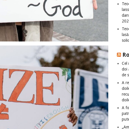
Teod
lais
dan
202
Teod
lasă
sol
R
Cel 
doi
de 
A re
doil
recu
doil
A fo
patr
put
„Am