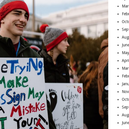
Mar
Feb
Oct
Sep
Aug
Jun
May
Apr
Mar
Feb
Jan
Nov
Oct
Sep
Aug
Jun