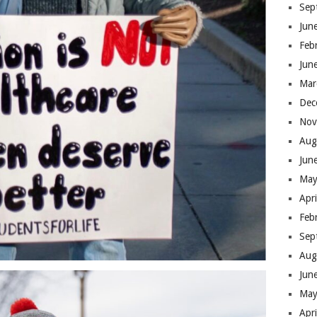
Sep
Jun
Feb
Jun
Mar
Dec
Nov
Aug
Jun
May
Apr
Feb
Sep
Aug
Jun
May
Apr