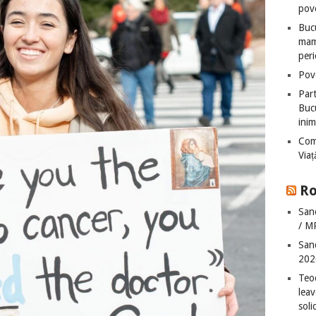
pove
Bucu
mame
peri
Pove
Part
Bucu
inim
Com
Via
Ro
San
/ M
San
202
Teo
leav
sol