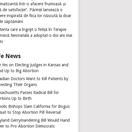
umatizantă într-o afacere frumoasă și
ă de satisfacție”. Părinții lansează o
ere inspirată de fiica lor născută la doar
de săptămâni
tenta care a îngrijit o fetiță în Terapie
ensivă Neonatală a adoptat-o doi ani mai
iu
fe News
e Yes on Electing Judges in Kansas and
nd Up to Big Abortion
adian Doctors Want to Kill Patients by
vesting Their Organs
achusetts Passes Radical Bill for
rtions Up to Birth
holic Bishops Slam California for Bogus
uit to Stop Abortion Pill Reversal
yland Gerrymandering Bill Would Hand
er to Pro-Abortion Democrats