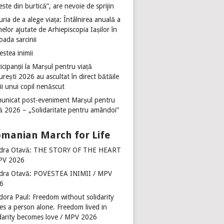
ste din burtică”, are nevoie de sprijin
ria de a alege viața: Întâlnirea anuală a
lor ajutate de Arhiepiscopia Iașilor în
oada sarcinii
stea inimii
icipanții la Marșul pentru viață
rești 2026 au ascultat în direct bătăile
ii unui copil nenăscut
unicat post-eveniment Marșul pentru
ță 2026 – „Solidaritate pentru amândoi”
manian March for Life
dra Otavă: THE STORY OF THE HEART
PV 2026
dra Otavă: POVESTEA INIMII / MPV
6
dora Paul: Freedom without solidarity
es a person alone. Freedom lived in
idarity becomes love / MPV 2026