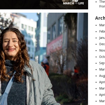
The
Fro
Arch
Mar
Feb
Jan
Dec
Nov
Oct
Sep
Mar
Aug
Apr
Mar
Apr
Mar