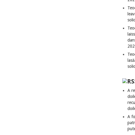
Teo
leav
sol
Teod
lais
dan
202
Teod
lasă
sol
A re
doil
recu
doil
A fo
patr
put