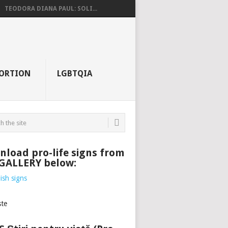
TEODORA DIANA PAUL: SOLI...
ORTION
LGBTQIA
load pro-life signs from
 GALLERY below: