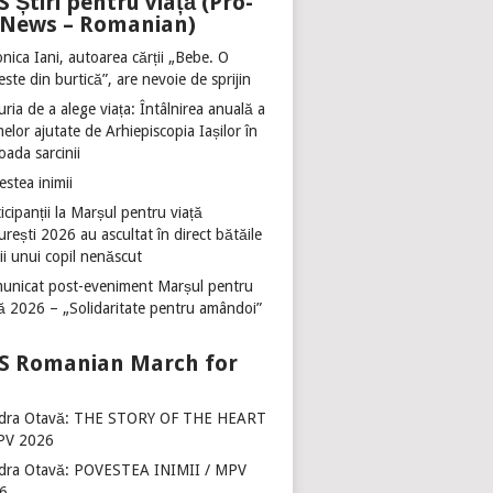
Știri pentru viață (Pro-
e News – Romanian)
nica Iani, autoarea cărții „Bebe. O
ste din burtică”, are nevoie de sprijin
ria de a alege viața: Întâlnirea anuală a
lor ajutate de Arhiepiscopia Iașilor în
oada sarcinii
stea inimii
icipanții la Marșul pentru viață
rești 2026 au ascultat în direct bătăile
ii unui copil nenăscut
unicat post-eveniment Marșul pentru
ță 2026 – „Solidaritate pentru amândoi”
Romanian March for
dra Otavă: THE STORY OF THE HEART
PV 2026
dra Otavă: POVESTEA INIMII / MPV
6