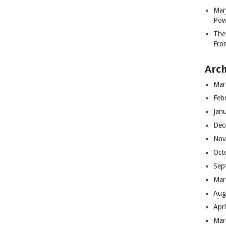
Mar
Pow
The
Fro
Arch
Mar
Feb
Jan
Dec
Nov
Oct
Sep
Mar
Aug
Apr
Mar