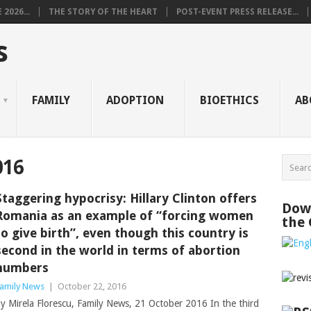
2026...
THE STORY OF THE HEART
POST-EVENT PRESS RELEASE...
s
FAMILY
ADOPTION
BIOETHICS
AB
016
Staggering hypocrisy: Hillary Clinton offers
Down
Romania as an example of “forcing women
the
to give birth”, even though this country is
second in the world in terms of abortion
numbers
amily News
|
October 22, 2016
y Mirela Florescu, Family News, 21 October 2016 In the third