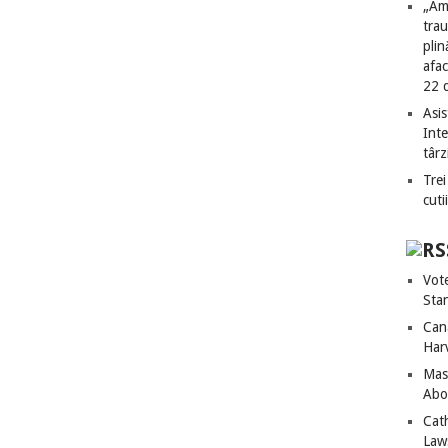
„Am
tra
plin
afac
22 
Asis
Int
târz
Trei
cuti
Vot
Sta
Can
Har
Mass
Abo
Cat
Laws