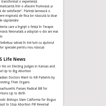
 transformat o experiență
umatizantă într-o afacere frumoasă și
ă de satisfacție”. Părinții lansează o
ere inspirată de fiica lor născută la doar
de săptămâni
tenta care a îngrijit o fetiță în Terapie
ensivă Neonatală a adoptat-o doi ani mai
iu
 bebeluși salvați în trei luni cu ajutorul
ilor speciale pentru nou născuți
Life News
e Yes on Electing Judges in Kansas and
nd Up to Big Abortion
adian Doctors Want to Kill Patients by
vesting Their Organs
achusetts Passes Radical Bill for
rtions Up to Birth
holic Bishops Slam California for Bogus
uit to Stop Abortion Pill Reversal