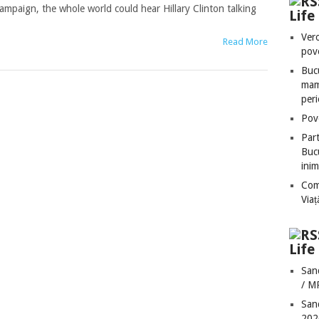
campaign, the whole world could hear Hillary Clinton talking
Lif
Vero
Read More
pove
Bucu
mame
peri
Pove
Part
Bucu
inim
Com
Via
Life
San
/ M
San
202