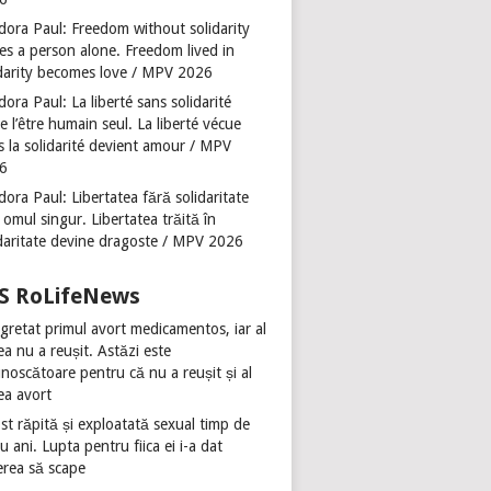
dora Paul: Freedom without solidarity
es a person alone. Freedom lived in
idarity becomes love / MPV 2026
ora Paul: La liberté sans solidarité
se l’être humain seul. La liberté vécue
s la solidarité devient amour / MPV
6
ora Paul: Libertatea fără solidaritate
 omul singur. Libertatea trăită în
idaritate devine dragoste / MPV 2026
RoLifeNews
gretat primul avort medicamentos, iar al
ea nu a reușit. Astăzi este
noscătoare pentru că nu a reușit și al
ea avort
st răpită și exploatată sexual timp de
u ani. Lupta pentru fiica ei i-a dat
erea să scape