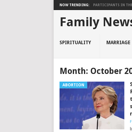
NOW TRENDING:
PARTICIPANTS IN THE 
Family New
SPIRITUALITY
MARRIAGE
Month:
October 2
ABORTION
F
b