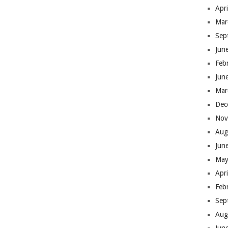
Apr
Mar
Sep
Jun
Feb
Jun
Mar
Dec
Nov
Aug
Jun
May
Apr
Feb
Sep
Aug