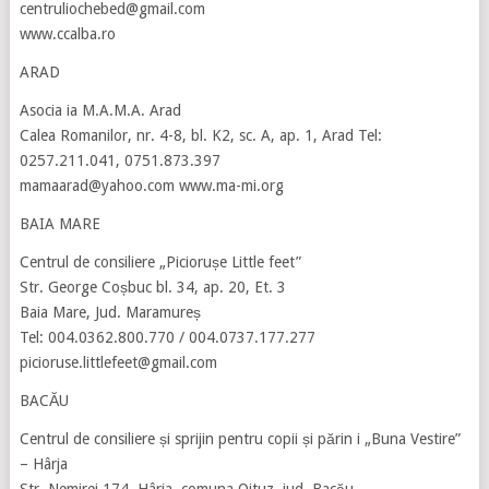
centruliochebed@gmail.com
www.ccalba.ro
ARAD
Asocia ia M.A.M.A. Arad
Calea Romanilor, nr. 4-8, bl. K2, sc. A, ap. 1, Arad Tel:
0257.211.041, 0751.873.397
mamaarad@yahoo.com www.ma-mi.org
BAIA MARE
Centrul de consiliere „Piciorușe Little feet”
Str. George Coșbuc bl. 34, ap. 20, Et. 3
Baia Mare, Jud. Maramureș
Tel: 004.0362.800.770 / 004.0737.177.277
picioruse.littlefeet@gmail.com
BACĂU
Centrul de consiliere și sprijin pentru copii și părin i „Buna Vestire”
– Hârja
Str. Nemirei 174, Hârja, comuna Oituz, jud. Bacău