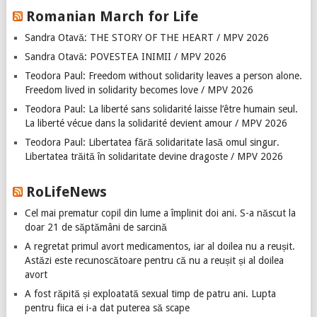
Romanian March for Life
Sandra Otavă: THE STORY OF THE HEART / MPV 2026
Sandra Otavă: POVESTEA INIMII / MPV 2026
Teodora Paul: Freedom without solidarity leaves a person alone.
Freedom lived in solidarity becomes love / MPV 2026
Teodora Paul: La liberté sans solidarité laisse l’être humain seul.
La liberté vécue dans la solidarité devient amour / MPV 2026
Teodora Paul: Libertatea fără solidaritate lasă omul singur.
Libertatea trăită în solidaritate devine dragoste / MPV 2026
RoLifeNews
Cel mai prematur copil din lume a împlinit doi ani. S-a născut la
doar 21 de săptămâni de sarcină
A regretat primul avort medicamentos, iar al doilea nu a reușit.
Astăzi este recunoscătoare pentru că nu a reușit și al doilea
avort
A fost răpită și exploatată sexual timp de patru ani. Lupta
pentru fiica ei i-a dat puterea să scape