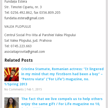
Fundația Estera
Str. Timotei Cipariu, nr. 3
Tel: 0256.492.862, fax 0356.809.205
fundatia.estera@gmail.com
VALEA PLOPULUI
Centrul Social Pro-Vita al Parohiei Valea Plopului
Sat Valea Plopului, jud. Prahova
Tel: 0745.223.663
asociatiaprovita@gmail.com
Related Posts
Cristina Stamate, Romanian actress: “It lingered
in my mind that my firstborn had been a boy” –
“Pentru viata” (“For Life”) magazine, no.
1/Spring 2013
No Comments
|
Feb 1, 2015
The fact that we live compels us to help others
enjoy the same gift / For Life magazine no 10,