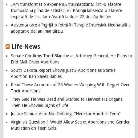
„Am transformat o experiență traumatizantă într-o afacere
frumoasă și plină de satisfacție”. Părinții lansează o afacere
inspirată de fiica lor născută la doar 22 de săptămâni
Asistenta care a îngrijit o fetiță în Terapie Intensivă Neonatală a
adoptat-o doi ani mai târziu
Life News
Senate Confirms Todd Blanche as Attorney General, He Plans to
End Mail-Order Abortions
South Dakota Report Shows Just 2 Abortions as State’s
Abortion Ban Saves Babies
Read These Accounts of 26 Women Weeping With Regret Over
Their Abortions
They Said He Was Dead and Started to Harvest His Organs.
Then He Showed Signs of Life
Justice Samuel Alito Not Retiring, “Here for Another Term”
Virginia’s Question 1 Would Allow Secret Abortions and Gender
Mutilation on Teen Girls