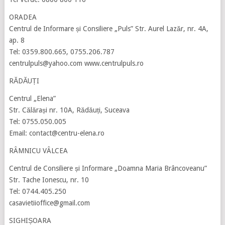
ORADEA
Centrul de Informare și Consiliere „Puls” Str. Aurel Lazăr, nr. 4A,
ap. 8
Tel: 0359.800.665, 0755.206.787
centrulpuls@yahoo.com www.centrulpuls.ro
RĂDĂUȚI
Centrul „Elena”
Str. Călărași nr. 10A, Rădăuți, Suceava
Tel: 0755.050.005
Email: contact@centru-elena.ro
RÂMNICU VÂLCEA
Centrul de Consiliere și Informare „Doamna Maria Brâncoveanu”
Str. Tache Ionescu, nr. 10
Tel: 0744.405.250
casavietiioffice@gmail.com
SIGHIȘOARA