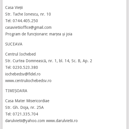
Casa Vieții
Str. Tache Ionescu, nr. 10
Tel: 0744.405.250
casavietiioffice@gmail.com
Program de funcționare: marțea și joia
SUCEAVA
Centrul Iochebed
Str. Curtea Domnească, nr. 1, bl. 14, Sc. B, Ap. 2
Tel: 0230.523.380
iochebedsv@fidel.ro
www.centruliochebedsv.ro
TIMIȘOARA
Casa Mater Misericordiae
Str. Gh. Doja, nr. 25A
Tel: 0721.335.704
darulvietii@yahoo.com www.darulvietii.ro