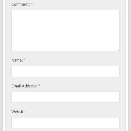
*
Comment:
*
Name:
*
Email Address:
Website: