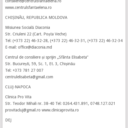
consiliere@centrulsfantaelena.ro
www.centrulsfantaelena.ro
CHIȘINĂU, REPUBLICA MOLDOVA
Misiunea Socială Diaconia
Str. Criuleni 22 (Cart. Poșta Veche)
Tel: (+373 22) 46-32-28, (+373 22) 46-32-31, (+373 22) 46-32-34
E-mail: office@diaconia.md
Centrul de consiliere și sprijin „Sfânta Elisabeta”
Str. București, 59, Sc. 1, Et. 3, Chișinău
Tel: +373 781 27 007
centrulelisabeta@gmail.com
CLUJ-NAPOCA
Clinica Pro Vita
Str. Teodor Mihali nr. 38-40 Tel: 0264.431.891, 0748.127.021
provitacluj@gmail.ro www.clinicaprovita.ro
DEJ