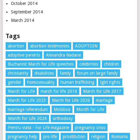
October 2014
September 2014
March 2014
Tags
abortion
abortion testimonies
ADOPTION
adoptive parents
Alexandra Nadane
Bucharest March for Life speeches
celebrities
children
christianity
disabilities
family
forum on large family
gender
homosexuality
human trafficking
lgbt rights
March for Life
march for life 2016
March for Life 2017
March for Life 2023
March for Life 2026
marriage
marriage referendum
Moldova
Month for Life
Month for Life 2026
orthodoxy
Pentru viata - For Life magazine
pregnancy crisis
pregnancy help
pro-life
prostitution
religion
Romania