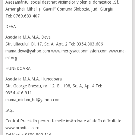
Așezământul social destinat victimelor violen ei domestice „Sf.
Arhangheli Mihail și Gavriil” Comuna Slobozia, jud. Giurgiu
Tel: 0769.683.407
DEVA
Asocia ia M.A.M.A. Deva
Str. Liliacului, Bl. 17, Sc. A, Apt. 2 Tel: 0354.803.686
mama.deva@yahoo.com www.mercysactionmission.com www.ma-
mi.org
HUNEDOARA
Asocia ia M.A.M.A. Hunedoara
Str. George Enescu, nr. 12, Bl. 108, Sc. A, Ap. 4 Tel:
0354.416.911
mama_miriam_hd@yahoo.com
IAȘI
Centrul Praesidio pentru femeile însărcinate aflate în dificultate
www.provitaiasi.ro
Tel Verde: 0800 800 116