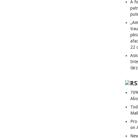
A fo
patr
put
„Am
tra
plin
afac
22 
Asis
Int
târz
70%
Abo
Tod
Mai
Pro
on 
New