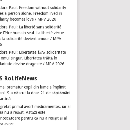
dora Paul: Freedom without solidarity
es a person alone. Freedom lived in
idarity becomes love / MPV 2026
ora Paul: La liberté sans solidarité
se l’être humain seul. La liberté vécue
s la solidarité devient amour / MPV
6
ora Paul: Libertatea fără solidaritate
 omul singur. Libertatea trăită în
idaritate devine dragoste / MPV 2026
RoLifeNews
mai prematur copil din lume a împlinit
 ani. S-a născut la doar 21 de săptămâni
sarcină
gretat primul avort medicamentos, iar al
ea nu a reușit. Astăzi este
noscătoare pentru că nu a reușit și al
ea avort