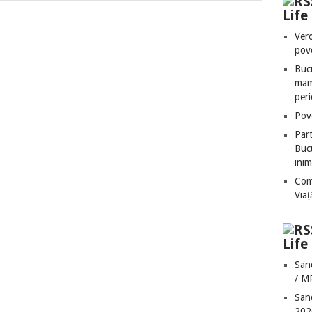
Lif
Vero
pove
Bucu
mame
peri
Pove
Part
Bucu
inim
Com
Via
Life
San
/ M
San
202