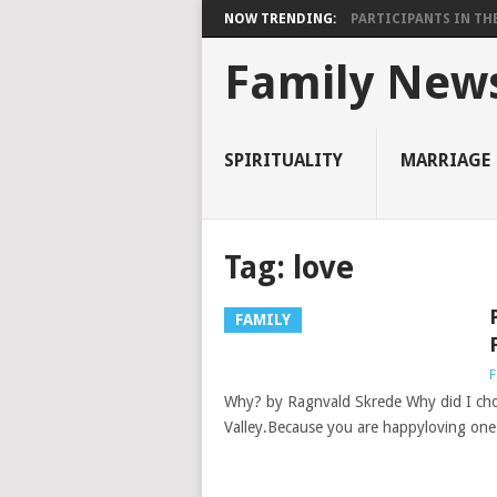
NOW TRENDING:
PARTICIPANTS IN THE 
Family New
SPIRITUALITY
MARRIAGE
Tag:
love
FAMILY
F
Why? by Ragnvald Skrede Why did I cho
Valley.Because you are happyloving on