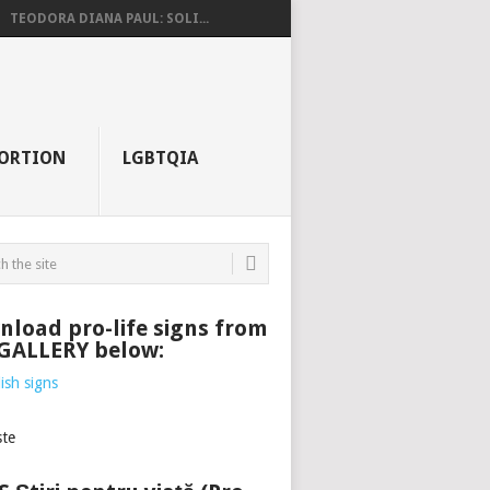
TEODORA DIANA PAUL: SOLI...
ORTION
LGBTQIA
load pro-life signs from
 GALLERY below: