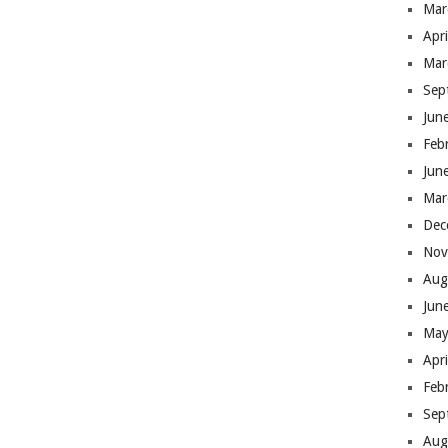
Mar
Apr
Mar
Sep
Jun
Feb
Jun
Mar
Dec
Nov
Aug
Jun
May
Apr
Feb
Sep
Aug