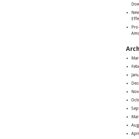
Dow
New
Effe
Pro
Amo
Arch
Mar
Feb
Jan
Dec
Nov
Oct
Sep
Mar
Aug
Apr