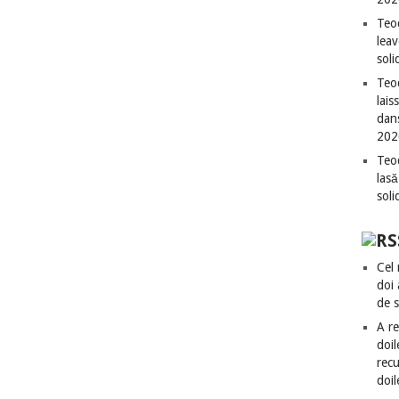
Teo
leav
sol
Teod
lais
dan
202
Teod
lasă
sol
Cel 
doi
de 
A re
doil
recu
doil