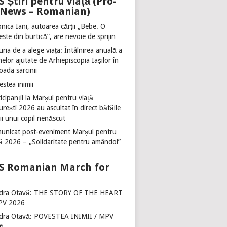
Știri pentru viață (Pro-
e News – Romanian)
nica Iani, autoarea cărții „Bebe. O
ste din burtică”, are nevoie de sprijin
ria de a alege viața: Întâlnirea anuală a
lor ajutate de Arhiepiscopia Iașilor în
oada sarcinii
stea inimii
icipanții la Marșul pentru viață
rești 2026 au ascultat în direct bătăile
ii unui copil nenăscut
unicat post-eveniment Marșul pentru
ță 2026 – „Solidaritate pentru amândoi”
Romanian March for
dra Otavă: THE STORY OF THE HEART
PV 2026
dra Otavă: POVESTEA INIMII / MPV
6