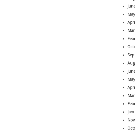
Jun
May
Apr
Mar
Feb
Oct
Sep
Aug
Jun
May
Apr
Mar
Feb
Jan
Nov
Oct