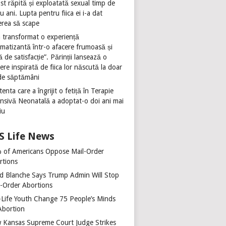
st răpită și exploatată sexual timp de
u ani. Lupta pentru fiica ei i-a dat
erea să scape
 transformat o experiență
umatizantă într-o afacere frumoasă și
ă de satisfacție”. Părinții lansează o
ere inspirată de fiica lor născută la doar
de săptămâni
tenta care a îngrijit o fetiță în Terapie
ensivă Neonatală a adoptat-o doi ani mai
iu
Life News
 of Americans Oppose Mail-Order
rtions
d Blanche Says Trump Admin Will Stop
l-Order Abortions
-Life Youth Change 75 People’s Minds
Abortion
 Kansas Supreme Court Judge Strikes