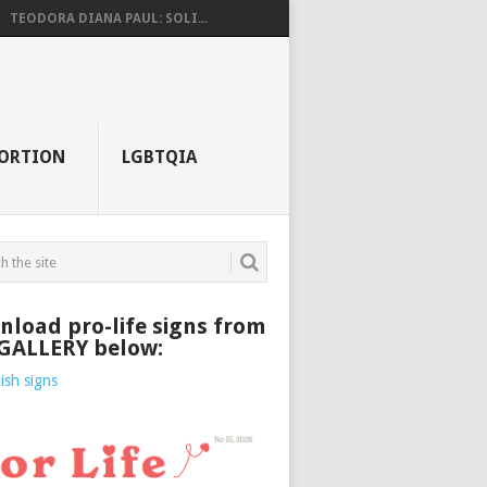
TEODORA DIANA PAUL: SOLI...
ORTION
LGBTQIA
load pro-life signs from
 GALLERY below: