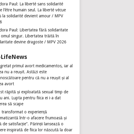
ora Paul: La liberté sans solidarité
se l’être humain seul. La liberté vécue
s la solidarité devient amour / MPV
6
ora Paul: Libertatea fără solidaritate
 omul singur. Libertatea trăită în
idaritate devine dragoste / MPV 2026
oLifeNews
gretat primul avort medicamentos, iar al
ea nu a reușit. Astăzi este
noscătoare pentru că nu a reușit și al
ea avort
st răpită și exploatată sexual timp de
u ani. Lupta pentru fiica ei i-a dat
erea să scape
 transformat o experiență
umatizantă într-o afacere frumoasă și
ă de satisfacție”. Părinții lansează o
ere inspirată de fiica lor născută la doar