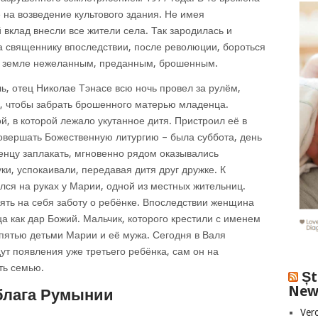
на возведение культового здания. Не имея
 вклад внесли все жители села. Так зародилась и
а священнику впоследствии, после революции, бороться
той земле нежеланным, преданным, брошенным.
ль, отец Николае Тэнасе всю ночь провел за рулём,
в, чтобы забрать брошенного матерью младенца.
й, в которой лежало укутанное дитя. Пристроил её в
овершать Божественную литургию – была суббота, день
нцу заплакать, мгновенно рядом оказывались
ки, успокаивали, передавая дитя друг дружке. К
ся на руках у Марии, одной из местных жительниц.
зять на себя заботу о ребёнке. Впоследствии женщина
ца как дар Божий. Мальчик, которого крестили с именем
пятью детьми Марии и её мужа. Сегодня в Валя
ут появления уже третьего ребёнка, сам он на
ть семью.
Șt
New
блага Румынии
Vero