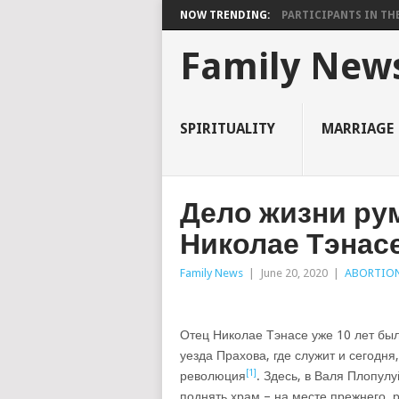
NOW TRENDING:
PARTICIPANTS IN THE 
Family New
SPIRITUALITY
MARRIAGE
Дело жизни ру
Николае Тэнас
Family News
|
June 20, 2020
|
ABORTIO
Отец Николае Тэнасе уже 10 лет бы
уезда Прахова, где служит и сегодня
[1]
революция
. Здесь, в Валя Плопул
поднять храм – на месте прежнего, 