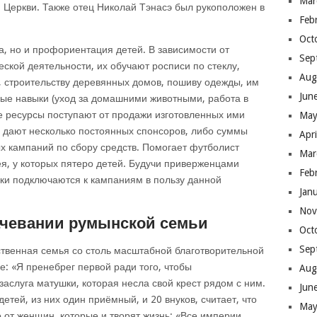
Mar
Церкви. Также отец Николай Тэнасэ был рукоположен в
Feb
Oct
, но и профориентация детей. В зависимости от
Sep
еской деятельности, их обучают росписи по стеклу,
Aug
, строительству деревянных домов, пошиву одежды, им
Jun
ые навыки (уход за домашними животными, работа в
е ресурсы поступают от продажи изготовленных ими
May
и дают несколько постоянных спонсоров, либо суммы
Apr
х кампаний по сбору средств. Помогает футболист
Mar
я, у которых пятеро детей. Будучи приверженцами
Feb
ки подключаются к кампаниям в пользу данной
Jan
Nov
чевании румынской семьи
Oct
Sep
ственная семья со столь масштабной благотворительной
е: «Я пренебрег первой ради того, чтобы
Aug
заслуга матушки, которая несла свой крест рядом с ним.
Jun
етей, из них один приёмный, и 20 внуков, считает, что
May
 от женщин, которые и творят жизнь: «Все империи