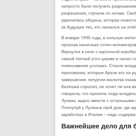
непросто было получить разрешение 
разрешения, строили по ночам. Свой
укрепилась община, которая помогл
за будущее тех, кто оказался на э
В январе 1990 года, в сильную мете
проехав несколько сотен километро
Вернулся в село с картонной коробко
самый теплый угол церкви и начал с
поминовения усопших. Стоило младе
прихожанки, которые брали его на ру
завершению литургии малютка оказал
Батюшка спросил, не хочет ли она в
говорила, что приняла тогда младен
Лучиан, вырос вместе с остальными 
Плопулуй у Лучиана свой дом, где жд
заработках в Италии – надо содержа
Важнейшее дело для 