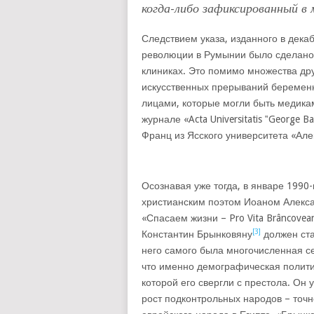
когда-либо зафиксированный в 
Следствием указа, изданного в декаб
революции в Румынии было сделано 
клиниках. Это помимо множества др
искусственных прерываний беремен
лицами, которые могли быть медикам
журнале «Acta Universitatis ‟George B
Франц из Ясского университета «Але
Осознавая уже тогда, в январе 1990-
христианским поэтом Иоаном Алекс
«Спасаем жизни – Pro Vita Brâncove
[3]
Константин Брынковяну
должен ста
него самого была многочисленная с
что именно демографическая политик
которой его свергли с престола. Он
рост подконтрольных народов – точн