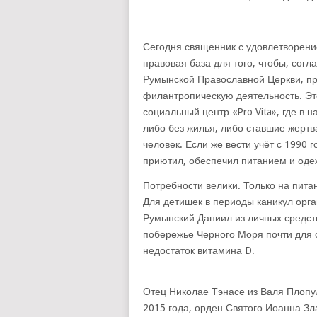
Сегодня священник с удовлетворение
правовая база для того, чтобы, сог
Румынской Православной Церкви, пр
филантропическую деятельность. Эт
социальный центр «Pro Vita», где в
либо без жилья, либо ставшие жертв
человек. Если же вести учёт с 1990 
приютил, обеспечил питанием и оде
Потребности велики. Только на пита
Для детишек в периоды каникул орг
Румынский Даниил из личных средств
побережье Черного Моря почти для 
недостаток витамина D.
Отец Николае Тэнасе из Валя Плопул
2015 года, орден Святого Иоанна Зл