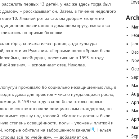
Inve
ь расселить первых 13 детей, у нас же здесь тогда был
 домов», – рассказывает он. Затем, в течение недолгого
Arch
 ещё 10. Лишний рот за столом добрым людям не
радиционное воспитание в домашнем кругу, вместе со
Mar
ткликались на призыв батюшки.
Feb
лонтёры, сначала из-за границы, где культура
Jan
ой, затем и из Румынии. «Первыми волонтёрами была
Dec
 Полхеймы, швейцарцы, посвятившие в 1993-м году
Nov
йной жизни», – вспоминает отец Николае.
Oct
Sep
Mar
Плопулуй проживало 86 социально незащищённых лиц, в
Aug
зводить дома для приютов – число нуждающихся росло,
помощи. В 1997-м году в селе были готовы первые
Apr
 вполне соответствовали официальным стандартам, но
Mar
дающимся крышу над головой. «Комнаты должны были
Apr
нную степень освещённости, полы – уложены плиткой и
Mar
[
4
]
ей, которые обитали на заброшенном канале
. Нельзя
Sep
остроим всё по учебнику», — добавляет он.