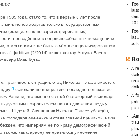
мире
Teod
lais
dan
ре 1989 года, стало то, что в первые 8 лет после
202
5 миллионов абортов только в государственных
Teod
угих (официально не зарегистрированных)
lasă
ности, проведённых в неприспособленных помещениях
sol
и, а могли ими и не быть, о чём в специализированном
acovia”. Juridica» (2/2014) пишет доктор Анкуца-Елена
R
ксандру Иоан Куза».
A re
doil
recu
го, трагичность ситуации, отец Николае Тэнасе вместе с
doil
[2]
андру
основали по инициативе последнего движение
A fo
anu». Решили, что именно святой благоверный господарь
patr
ть духовным покровителем нового движения: ведь у
put
емья, 11 детей. Священник Николае Тэнасе убеждён,
„Am
а господаря-мученика и стала главной причиной, из-за
tra
 убежден, что империям не по нраву демографический
plin
о так же, как фараону не нравилось умножение
afac