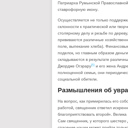
Патриарха Румынской Православной 
ставрофорную икону.
Осуществляется не только поддержка
склонности к практической или творч
столярному делу и резьбе по дереву
прививаются различные хозяйственн
поле, выпекание хлеба). Финансовы
поделок, но главным образом деньг
складываются в результате различны
[5]
Джордже Огэрару
и его жена Андре
полноценной семьи, они периодичес
социальной обители.
Размышления об увра
На вопрос, как примирилась его соб
работой, священник ответил искренн
благоприятствовать второй». Велика 
Сам священник, у которого шестеро д
спасение нации может прийти только