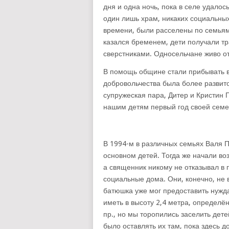
дня и одна ночь, пока в селе удалос
один лишь храм, никаких социальных
времени, были расселены по семьям
казался бременем, дети получали т
сверстниками. Односельчане живо о
В помощь общине стали прибывать во
добровольчества была более развит
супружеская пара, Дитер и Кристин
нашим детям первый год своей семе
В 1994-м в различных семьях Валя 
основном детей. Тогда же начали во
а священник никому не отказывал в 
социальные дома. Они, конечно, не
батюшка уже мог предоставить нуж
иметь в высоту 2,4 метра, определё
пр., но мы торопились заселить дет
было оставлять их там, пока здесь д