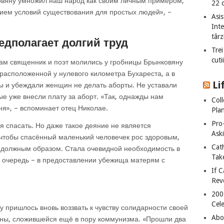
ковяну умножил наш народ как своим личным примером,
22 
нием условий существования для простых людей», –
Asis
Int
târz
едполагает долгий труд
Trei
cuti
ам священник и поэт молились у гробницы Брынковяну
 расположенной у нулевого километра Бухареста, а в
Li
 и убеждали женщин не делать аборты. Не уставали
ые уже внесли плату за аборт. «Так, однажды нам
Col
ня», – вспоминает отец Николае.
Plan
Pro
я спасать. Но даже такое деяние не является
Ask
 чтобы спасённый маленький человечек рос здоровым,
Cat
 должным образом. Стала очевидной необходимость в
Take
ю очередь – в предоставлении убежища матерям с
If C
Rev
200
Cele
у пришлось вновь воззвать к чувству солидарности своей
Abo
ны, сложившейся ещё в пору коммунизма. «Прошли два