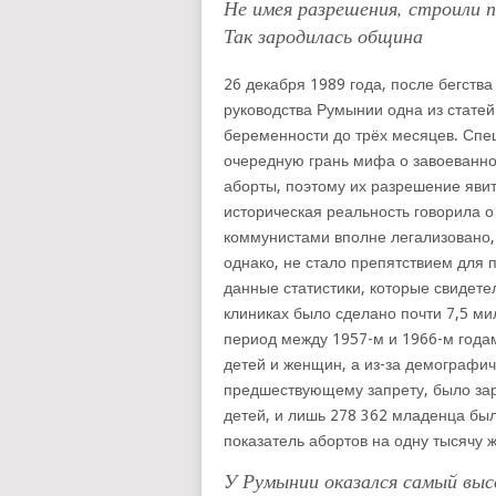
Не имея разрешения, строили п
Так зародилась община
26 декабря 1989 года, после бегства
руководства Румынии одна из стате
беременности до трёх месяцев. Спе
очередную грань мифа о завоеванно
аборты, поэтому их разрешение яви
историческая реальность говорила о
коммунистами вполне легализовано,
однако, не стало препятствием для 
данные статистики, которые свидетел
клиниках было сделано почти 7,5 ми
период между 1957-м и 1966-м годам
детей и женщин, а из-за демографич
предшествующему запрету, было за
детей, и лишь 278 362 младенца бы
показатель абортов на одну тысячу 
У Румынии оказался самый выс