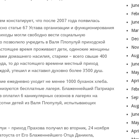
Jun
Feb
м констатирует, что после 2007 года появилась
Jun
ласно статье 67 Устава организации и функционирования
Mar
иходы могли свободно вести социальную
Dec
о позволило учредить в Валя Плопулуй приходской
Nov
 настоящее время проживают дети, одинокие женщины
Aug
ами домашнего насилия, старики – всего свыше 400
года, то до настоящего времени местный приход
Jun
ждой, утешил и наставил духовно более 3500 душ.
May
Apr
ние ежедневно уходит не менее 1000 буханок хлеба.
анизуются бесплатные лагеря. Блаженнейший Патриарх
Feb
 оплатил 6 каникулярных сезонов в лагерях на
Sep
сотни детей из Валя Плопулуй, испытывающих
Aug
Jun
May
уи – приход Прахова получил во вторник, 24 ноября
Apr
атоуста от Его Блаженнейшего Отца Даниила,