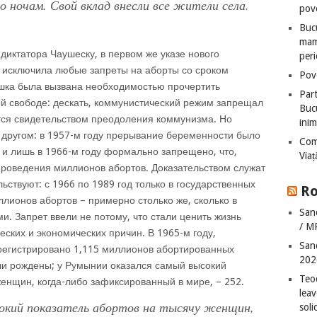
о ночам. Свой вклад внесли все жители села.
pove
Bucu
mame
 диктатора Чаушеску, в первом же указе нового
peri
й исключила любые запреты на аборты со сроком
Pove
шка была вызвана необходимостью прочертить
Part
й свободе: дескать, коммунистический режим запрещал
Bucu
тся свидетельством преодоления коммунизма. Но
inim
 другом: в 1957-м году прерывание беременности было
Com
 и лишь в 1966-м году формально запрещено, что,
Via
проведения миллионов абортов. Доказательством служат
ьствуют: с 1966 по 1989 год только в государственных
Ro
ллионов абортов – примерно столько же, сколько в
San
и. Запрет ввели не потому, что стали ценить жизнь
/ M
еских и экономических причин. В 1965-м году,
San
регистрировано 1,115 миллионов абортированных
202
ли рождены; у Румынии оказался самый высокий
Teo
женщин, когда-либо зафиксированный в мире, – 252.
leav
окий показатель абортов на тысячу женщин,
sol