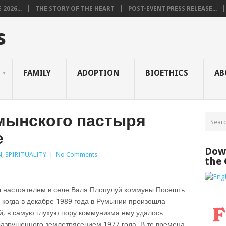
2026...
THE STORY OF THE HEART
POST-EVENT PRESS RELEASE...
s
FAMILY
ADOPTION
BIOETHICS
AB
мынского пастыря
е
Down
N
,
SPIRITUALITY
|
No Comments
the
л настоятелем в селе Валя Плопулуй коммуны Посешть
, когда в декабре 1989 года в Румынии произошла
уй, в самую глухую пору коммунизма ему удалось
разрушенного землетрясением 1977 года. В те времена