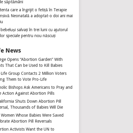
de săptămâni
tenta care a îngrijit o fetiță în Terapie
ensivă Neonatală a adoptat-o doi ani mai
iu
 bebeluși salvați în trei luni cu ajutorul
ilor speciale pentru nou născuți
fe News
lege Opens “Abortion Garden” With
ts That Can be Used to Kill Babies
-Life Group Contacts 2 Million Voters
ing Them to Vote Pro-Life
holic Bishops Ask Americans to Pray and
 Action Against Abortion Pills
alifornia Shuts Down Abortion Pill
ersal, Thousands of Babies Will Die
 Women Whose Babies Were Saved
brate Abortion Pill Reversals
rtion Activists Want the UN to