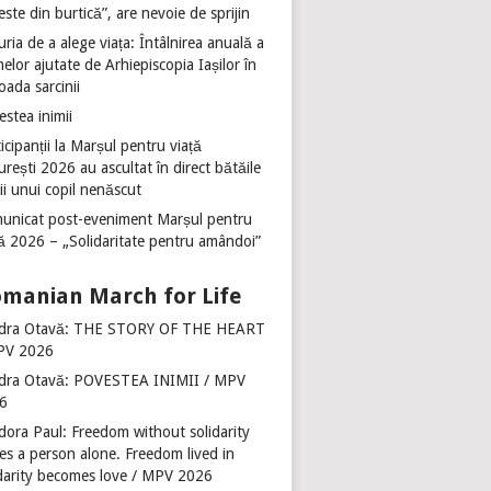
ste din burtică”, are nevoie de sprijin
ria de a alege viața: Întâlnirea anuală a
lor ajutate de Arhiepiscopia Iașilor în
oada sarcinii
stea inimii
icipanții la Marșul pentru viață
rești 2026 au ascultat în direct bătăile
ii unui copil nenăscut
unicat post-eveniment Marșul pentru
ță 2026 – „Solidaritate pentru amândoi”
manian March for Life
dra Otavă: THE STORY OF THE HEART
PV 2026
dra Otavă: POVESTEA INIMII / MPV
6
dora Paul: Freedom without solidarity
es a person alone. Freedom lived in
idarity becomes love / MPV 2026