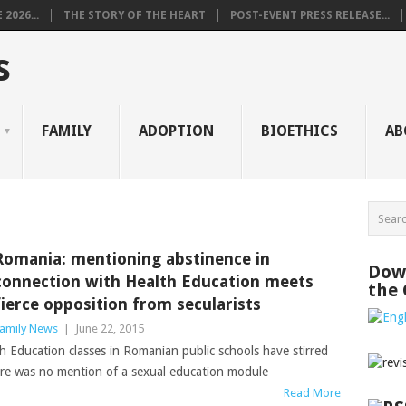
2026...
THE STORY OF THE HEART
POST-EVENT PRESS RELEASE...
s
FAMILY
ADOPTION
BIOETHICS
AB
Romania: mentioning abstinence in
Down
connection with Health Education meets
the
fierce opposition from secularists
amily News
|
June 22, 2015
 Education classes in Romanian public schools have stirred
ere was no mention of a sexual education module
Read More