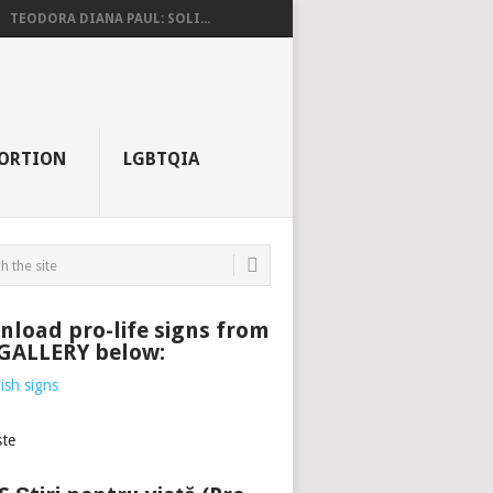
TEODORA DIANA PAUL: SOLI...
ORTION
LGBTQIA
load pro-life signs from
 GALLERY below: