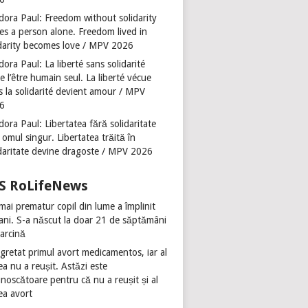
dora Paul: Freedom without solidarity
es a person alone. Freedom lived in
idarity becomes love / MPV 2026
ora Paul: La liberté sans solidarité
se l’être humain seul. La liberté vécue
s la solidarité devient amour / MPV
6
ora Paul: Libertatea fără solidaritate
 omul singur. Libertatea trăită în
idaritate devine dragoste / MPV 2026
RoLifeNews
mai prematur copil din lume a împlinit
 ani. S-a născut la doar 21 de săptămâni
sarcină
gretat primul avort medicamentos, iar al
ea nu a reușit. Astăzi este
noscătoare pentru că nu a reușit și al
ea avort