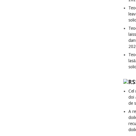
Teo
leav
sol
Teod
lais
dan
202
Teod
lasă
sol
Cel 
doi
de 
A re
doil
recu
doil