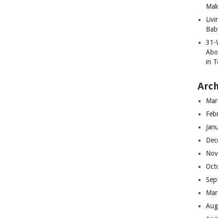
Mak
Liv
Bab
31-
Abo
in T
Arch
Mar
Feb
Jan
Dec
Nov
Oct
Sep
Mar
Aug