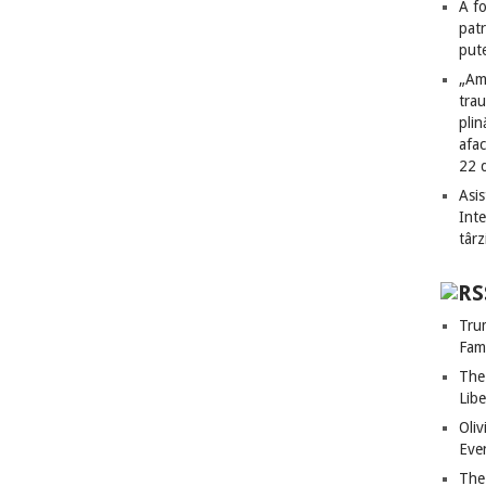
A fo
patr
put
„Am
tra
plin
afac
22 
Asis
Int
târz
Tru
Fami
The
Libe
Oli
Eve
The