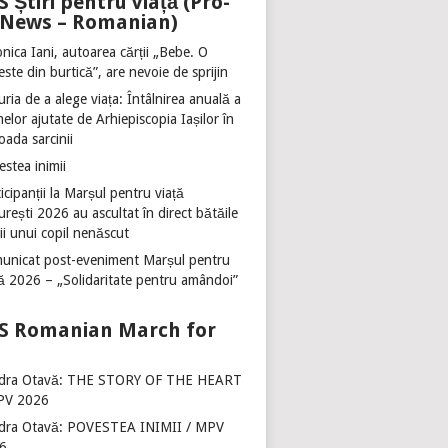
Știri pentru viață (Pro-
e News – Romanian)
nica Iani, autoarea cărții „Bebe. O
ste din burtică”, are nevoie de sprijin
ria de a alege viața: Întâlnirea anuală a
lor ajutate de Arhiepiscopia Iașilor în
oada sarcinii
stea inimii
icipanții la Marșul pentru viață
rești 2026 au ascultat în direct bătăile
ii unui copil nenăscut
unicat post-eveniment Marșul pentru
ță 2026 – „Solidaritate pentru amândoi”
Romanian March for
dra Otavă: THE STORY OF THE HEART
PV 2026
dra Otavă: POVESTEA INIMII / MPV
6