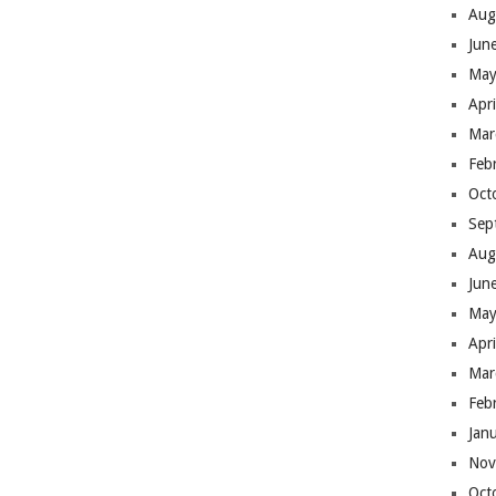
Aug
Jun
May
Apr
Mar
Feb
Oct
Sep
Aug
Jun
May
Apr
Mar
Feb
Jan
Nov
Oct