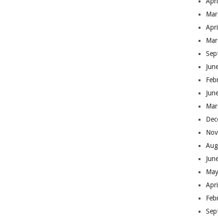
Apr
Mar
Apr
Mar
Sep
Jun
Feb
Jun
Mar
Dec
Nov
Aug
Jun
May
Apr
Feb
Sep