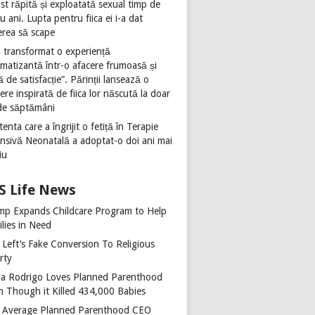
st răpită și exploatată sexual timp de
u ani. Lupta pentru fiica ei i-a dat
erea să scape
 transformat o experiență
umatizantă într-o afacere frumoasă și
ă de satisfacție”. Părinții lansează o
ere inspirată de fiica lor născută la doar
de săptămâni
tenta care a îngrijit o fetiță în Terapie
ensivă Neonatală a adoptat-o doi ani mai
iu
Life News
mp Expands Childcare Program to Help
lies in Need
 Left’s Fake Conversion To Religious
rty
via Rodrigo Loves Planned Parenthood
n Though it Killed 434,000 Babies
 Average Planned Parenthood CEO