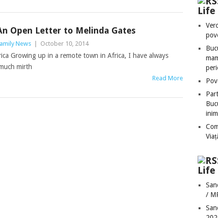
Lif
Vero
An Open Letter to Melinda Gates
pove
amily News
|
October 10, 2014
Bucu
rica Growing up in a remote town in Africa, I have always
mame
 much mirth
peri
Read More
Pove
Part
Bucu
inim
Com
Via
Life
San
/ M
San
202